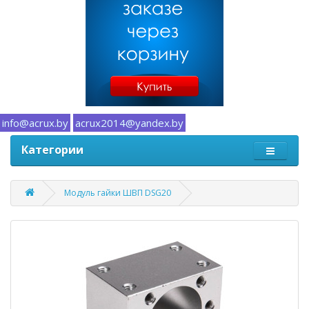
info@acrux.by
acrux2014@yandex.by
Категории
Модуль гайки ШВП DSG20